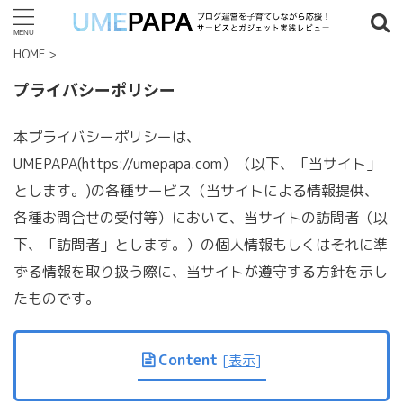
HOME
>
記事検索
プライバシーポリシー
本プライバシーポリシーは、
タグ一覧
UMEPAPA(https://umepapa.com）（以下、「当サイト」
7歳以上
(4)
8歳以上
(4)
9歳以上
(2)
18歳以上
(1)
とします。)の各種サービス（当サイトによる情報提供、
2019年
(8)
2020年
(1)
2021年
(1)
AFFINGER
(1)
各種お問合せの受付等）において、当サイトの訪問者（以
下、「訪問者」とします。）の個人情報もしくはそれに準
Amazon
(1)
LEGO
(9)
Python
(1)
WordPress
(2)
ずる情報を取り扱う際に、当サイトが遵守する方針を示し
クリエイターエキスパート
(1)
ヒデ ゥンサイド
(8)
たものです。
プラグイン
(1)
家具
(1)
Content
[
表示
]
人気記事ランキング