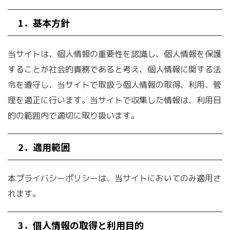
本日
週間
月間
1．基本方針
【レビュー】レゴ(LEGO) ヒド
当サイトは、個人情報の重要性を認識し、個人情報を保護
ゥンサイド J.B.のゴースト研
することが社会的責務であると考え、個人情報に関する法
究所を組み立てて遊んでみ
令を遵守し、当サイトで取扱う個人情報の取得、利用、管
た！
理を適正に行います。当サイトで収集した情報は、利用目
的の範囲内で適切に取り扱います。
複数ページあるPDFを一括で
PNG/JPEGとして書き出す方
2．適用範囲
法！
本プライバシーポリシーは、当サイトにおいてのみ適用さ
れます。
3．個人情報の取得と利用目的