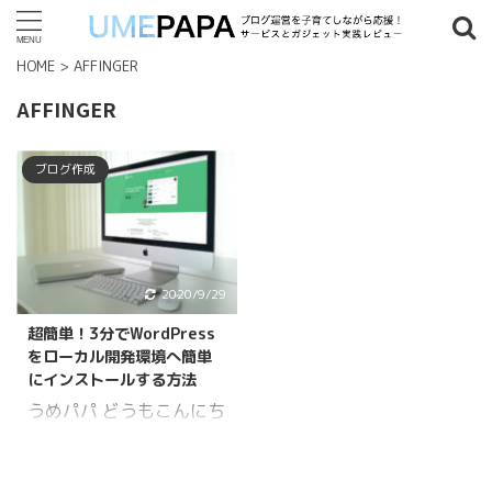
HOME
>
AFFINGER
記事検索
AFFINGER
タグ一覧
ブログ作成
7歳以上
(4)
8歳以上
(4)
9歳以上
(2)
18歳以上
(1)
2019年
(8)
2020年
(1)
2021年
(1)
AFFINGER
(1)
2020/9/29
Amazon
(1)
LEGO
(9)
Python
(1)
WordPress
(2)
超簡単！3分でWordPress
クリエイターエキスパート
(1)
ヒデ ゥンサイド
(8)
をローカル開発環境へ簡単
にインストールする方法
プラグイン
(1)
家具
(1)
うめパパ どうもこんにち
は！うめパパ
（Twitter,Facebook）で
人気記事ランキング
す。 副業ブログを初めて