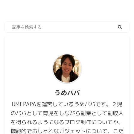
始めるのにあたって
本日
週間
月間
WordPressに使い慣れて
から始めたいや、上手く
【レビュー】レゴ(LEGO) ヒド
使いこなせるか不安っと
ゥンサイド J.B.のゴースト研
いった事でレンタルサー
究所を組み立てて遊んでみ
バー代もあり躊躇して先
送りにしている方を多く
た！
見受けられます。 事実、
私の周りにもブログを始
めたいけれどWordPress
複数ページあるPDFを一括で
での運営が本当に自分に
PNG/JPEGとして書き出す方
できるのかっと言った声
法！
うめパパ
をよく聞きます。 そこ
で、今回はお手持ちのパ
UMEPAPAを運営しているうめパパです。２児
ソコン内（ローカル開発
のパパとして育児をしながら副業として副収入
環境）にWordPressをイ
ンストールして、実際に
を得られるようになるブログ制作についてや、
WordPres ...
機能的でおしゃれなガジェットについて、こだ