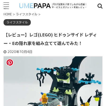
HOME
>
ライフスタイル
>
記事検索
ライフスタイル
【レビュー】レゴ(LEGO) ヒドゥンサイド レディ
タグ一覧
ー・Eの隠れ家を組み立てて遊んでみた！
7歳以上
(4)
8歳以上
(4)
9歳以上
(2)
18歳以上
(1)
2020年10月4日
2019年
(8)
2020年
(1)
2021年
(1)
AFFINGER
(1)
Amazon
(1)
LEGO
(9)
Python
(1)
WordPress
(2)
クリエイターエキスパート
(1)
ヒデ ゥンサイド
(8)
プラグイン
(1)
家具
(1)
人気記事ランキング