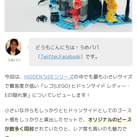
本日
週間
月間
【レビュー】レゴ(LEGO) ヒド
ゥンサイド J.B.のゴースト研
究所を組み立てて遊んでみ
どうもこんにちは！うめパパ
た！
（
Twitter
,
Facebook
）です。
うめパパ
複数ページあるPDFを一括で
今回は、
HIDDEN SIDEシリーズ
の中でも最も小さいサイズ
PNG/JPEGとして書き出す方
で難易度が低い「レゴ(LEGO) ヒドゥンサイド レディー・
法！
Eの隠れ家」についてレビューします！
小さいながらもしっかりとヒドゥンサイドとしてのゴース
ト感をしっかりと演出したセットで、
オリジナルのピース
が数多く同封
されていたりと、レア度も高いのも魅力で