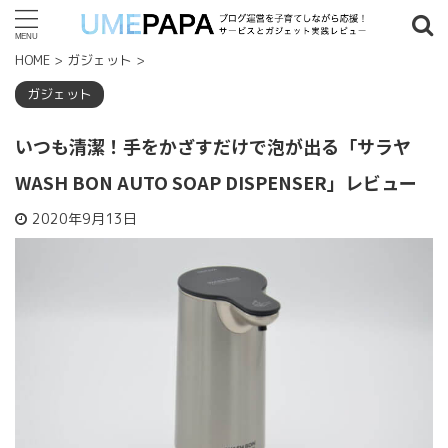
HOME
>
ガジェット
>
記事検索
ガジェット
いつも清潔！手をかざすだけで泡が出る「サラヤ
タグ一覧
WASH BON AUTO SOAP DISPENSER」レビュー
7歳以上
(4)
8歳以上
(4)
9歳以上
(2)
18歳以上
(1)
2020年9月13日
2019年
(8)
2020年
(1)
2021年
(1)
AFFINGER
(1)
Amazon
(1)
LEGO
(9)
Python
(1)
WordPress
(2)
クリエイターエキスパート
(1)
ヒデ ゥンサイド
(8)
プラグイン
(1)
家具
(1)
人気記事ランキング