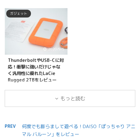
うめパパ どうもこんにち
は！うめパパ
位モデルであり、技術の
が出ない不具合があり、
は！うめパパ
（Twitter,Facebook）で
集大成といっても過言で
新しく出たJabra Elite
ガジェット
（Twitter,Facebook）で
す。 今回ご紹介するの
はないスペックに仕上が
75tを購入しようと考え
す。 パソコンやスマート
は、Blackmagic Design
っているものです。 現
ていました。 Jabra Elite
フォンなど様々なデバイ
さんより日本で2020年7
在、私はエントリーモデ
65tはイヤホン単体で接
スを長年使用し続けてい
月31日に発売された
ルであるNikonD5000を
続元のボリュームコント
るとファイル容量がいっ
ATEM Miniシリーズ
2020/9/5
使用しているのです
ロールを調整することが
ぱいになってしまう事は
「ATEM Mini Pro ISO」
が、、、、 この度、
で ...
ThunderboltやUSB-Cに対
良くある事です。 スマー
を紹介します！ 近年、
Nikon Z9を予約すること
応！衝撃に強いだけじゃな
トフォンで写真や動画を
SNS動画配信サービスの
になりました！ う ...
く汎用性に優れたLaCie
撮影される方にとっては
普及により、テレビ以外
Rugged 2TBをレビュー
尚更の事ではないでしょ
でもでクオリティーの高
うめパパ どうもこんにち
うか。 私は当ブログに掲
い動画を視聴する機会が
は！うめパパ
もっと読む
載する写真や家族の写
増えましたよね。 ただ動
（Twitter,Facebook）で
真、動画などを撮影する
画を撮影した映像を配信
す。 今回ご紹介するの
機会が多いため、いざ撮
しているのではなく、
は、Apple Online Store
影したい！っとなった時
様々なカメラアングルや
でもお馴染みLACIEの
PREV
何度でも膨らまして遊べる！DAISO「ぽっちゃり アニ
に容量がない事は死活問
パソコンの画面と配信者
Ruggedポータブルハー
マル バルーン」をレビュー
題です。 息子、娘が大き
の映像を交互にだし分け