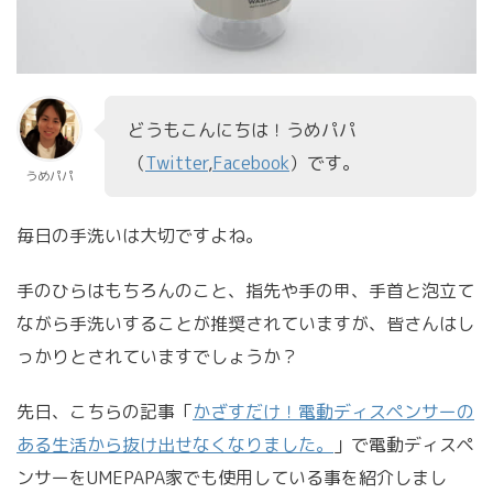
本日
週間
月間
【レビュー】レゴ(LEGO) ヒド
ゥンサイド J.B.のゴースト研
どうもこんにちは！うめパパ
究所を組み立てて遊んでみ
（
Twitter
,
Facebook
）です。
うめパパ
た！
毎日の手洗いは大切ですよね。
複数ページあるPDFを一括で
手のひらはもちろんのこと、指先や手の甲、手首と泡立て
PNG/JPEGとして書き出す方
ながら手洗いすることが推奨されていますが、皆さんはし
法！
っかりとされていますでしょうか？
先日、こちらの記事「
かざすだけ！電動ディスペンサーの
ある生活から抜け出せなくなりました。
」で電動ディスペ
ンサーをUMEPAPA家でも使用している事を紹介しまし