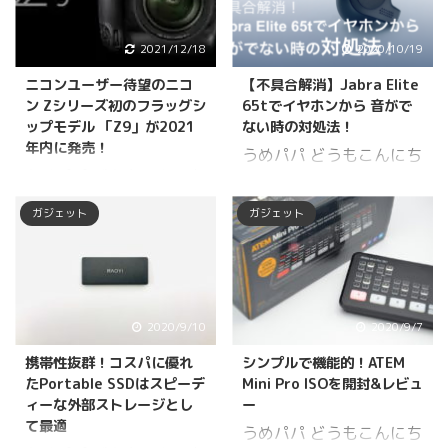
2021/12/18
2020/10/19
ニコンユーザー待望のニコ
【不具合解消】Jabra Elite
ン Zシリーズ初のフラッグシ
65tでイヤホンから 音がで
ップモデル 「Z9」が2021
ない時の対処法！
年内に発売！
うめパパ どうもこんにち
うめパパ どうもこんにち
は！うめパパ
は！うめパパ
（Twitter,Facebook）で
ガジェット
ガジェット
（Twitter,Facebook）で
す。 普段iPhoneで
す。 カメラ好きの方にと
Amazon Musicの音楽を
っては既にご存知の方も
流して楽しんでいるので
多いNikonより発表され
すが、近年ワイヤレスイ
た「Z9」が2021年に発
ヤホンの性能がよくなっ
2020/9/10
2020/9/7
売されるとして話題を呼
たこともあり、Jabra
携帯性抜群！コスパに優れ
シンプルで機能的！ATEM
んでいます！ リンク フ
Elite 65tを１年程前に購
たPortable SSDはスピーデ
Mini Pro ISOを開封&レビュ
ラグシップモデルといえ
入して愛用しています。
ィーな外部ストレージとし
ー
ば、カメラメーカーが送
そんなある日、突如とし
て最適
うめパパ どうもこんにち
り出す製品の中でも最上
て右側のイヤホンから音